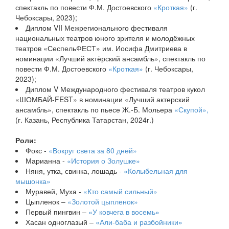
спектакль по повести Ф.М. Достоевского
«Кроткая»
(г.
Чебоксары, 2023);
Диплом VII Межрегионального фестиваля
национальных театров юного зрителя и молодёжных
театров «СеспельФЕСТ» им. Иосифа Дмитриева в
номинации «Лучший актёрский ансамбль», спектакль по
повести Ф.М. Достоевского
«Кроткая»
(г. Чебоксары,
2023);
Диплом V Международного фестиваля театров кукол
«ШОМБАЙ-FEST» в номинации «Лучший актерский
ансамбль», спектакль по пьесе Ж.-Б. Мольера
«Скупой»,
(г. Казань, Республика Татарстан, 2024г.)
Роли:
Фокс -
«Вокруг света за 80 дней»
Марианна -
«История о Золушке»
Няня, утка, свинка, лошадь -
«Колыбельная для
мышонка»
Муравей, Муха -
«Кто самый сильный»
Цыпленок –
«Золотой цыпленок»
Первый пингвин –
«У ковчега в восемь»
Хасан одноглазый –
«Али-баба и разбойники»