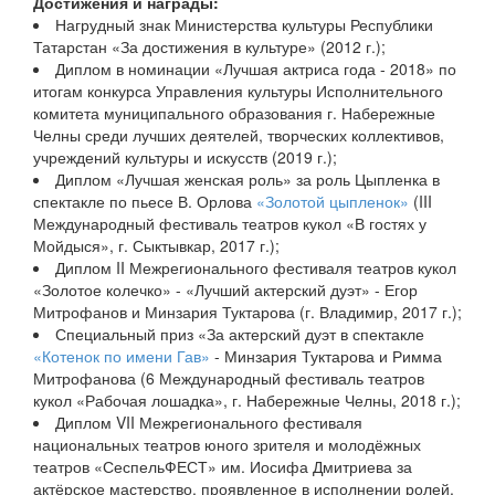
Достижения и награды:
Нагрудный знак Министерства культуры Республики
Татарстан «За достижения в культуре» (2012 г.);
Диплом в номинации «Лучшая актриса года - 2018» по
итогам конкурса Управления культуры Исполнительного
комитета муниципального образования г. Набережные
Челны среди лучших деятелей, творческих коллективов,
учреждений культуры и искусств (2019 г.);
Диплом «Лучшая женская роль» за роль Цыпленка в
спектакле по пьесе В. Орлова
«Золотой цыпленок»
(III
Международный фестиваль театров кукол «В гостях у
Мойдыся», г. Сыктывкар, 2017 г.);
Диплом II Межрегионального фестиваля театров кукол
«Золотое колечко» - «Лучший актерский дуэт» - Егор
Митрофанов и Минзария Туктарова (г. Владимир, 2017 г.);
Специальный приз «За актерский дуэт в спектакле
«Котенок по имени Гав»
- Минзария Туктарова и Римма
Митрофанова (6 Международный фестиваль театров
кукол «Рабочая лошадка», г. Набережные Челны, 2018 г.);
Диплом VII Межрегионального фестиваля
национальных театров юного зрителя и молодёжных
театров «СеспельФЕСТ» им. Иосифа Дмитриева за
актёрское мастерство, проявленное в исполнении ролей,