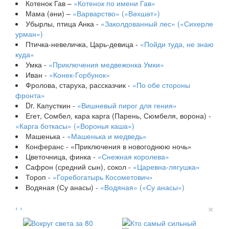
Котенок Гав –
«Котенок по имени Гав»
Мама (әни) –
«Варварство» («Вәхшәт»)
Убырлы, птица Анка -
«Заколдованный лес» («Сихерле
урман»)
Птичка-невеличка, Царь-девица -
«Пойди туда, не знаю
куда»
Умка -
«Приключения медвежонка Умки»
Иван -
«Конек-Горбунок»
Фролова, старуха, рассказчик -
«По обе стороны
фронта»
Dr. Капусткин -
«Вишневый пирог для гения»
Егет, Сомбел, кара карга (Парень, Сюмбеля, ворона) -
«Карга боткасы» («Воронья каша»)
Машенька -
«Машенька и медведь»
Конферанс - «Приключения в новогоднюю ночь»
Цветочница, финка -
«Снежная королева»
Сафрон (средний сын), сокол -
«Царевна-лягушка»
Тороп -
«Горебогатырь Косометович»
Водяная (Су анасы) -
«Водяная» («Су анасы»)
×
‹
›