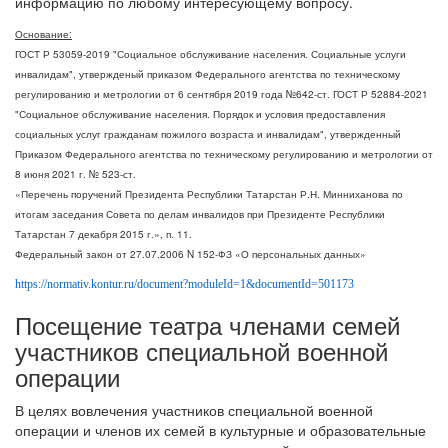
информацию по любому интересующему вопросу.
Основание:
ГОСТ Р 53059-2019 "Социальное обслуживание населения. Социальные услуги
инвалидам", утвержденый приказом Федерального агентства по техническому
регулированию и метрологии от 6 сентября 2019 года №642-ст. ГОСТ Р 52884-2021
"Социальное обслуживание населения. Порядок и условия предоставления
социальных услуг гражданам пожилого возраста и инвалидам", утвержденный
Приказом Федерального агентства по техническому регулированию и метрологии от
8 июня 2021 г. № 523-ст.
«Перечень поручений Президента Республики Татарстан Р.Н. Минниханова по
итогам заседания Совета по делам инвалидов при Президенте Республики
Татарстан 7 декабря 2015 г.», п. 11.
Федеральный закон от 27.07.2006 N 152-ФЗ «О персональных данных»
https://normativ.kontur.ru/document?moduleId=1&documentId=501173
Посещение театра членами семей
участников специальной военной
операции
В целях вовлечения участников специальной военной
операции и членов их семей в культурные и образовательные