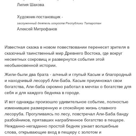
Лилия Шахова
Художник-постановщик -
заслуженный деятель искусств Республики Татарстан
Алексей Митрофанов
Известная сказка в новом повествовании перенесет зрителя в
сказочный таинственный мир Древнего Востока, где вокруг
несметных сокровищ и развернутся события этой
необыкновенной истории.
Жили-были два брата - алчный и глупый Касым и благородный
и находчивый лесоруб Али-Баба. Касым приумножал свои
богатства, Али-баба скромно работал в мечтах о богатстве для
себя и для каждого бедняка в городе.
И вот однажды произошло удивительное событие, полностью
изменившее размеренную и спокойную жизнь славного
лесоруба. Прогуливаясь по лесу, повстречал Али-Баба банду
разбойников, прятавших награбленное богатство в пещере.
Нежданно-негаданно простой бедняк узнает волшебные
слова, открывающие вход в пещеру с золотом и