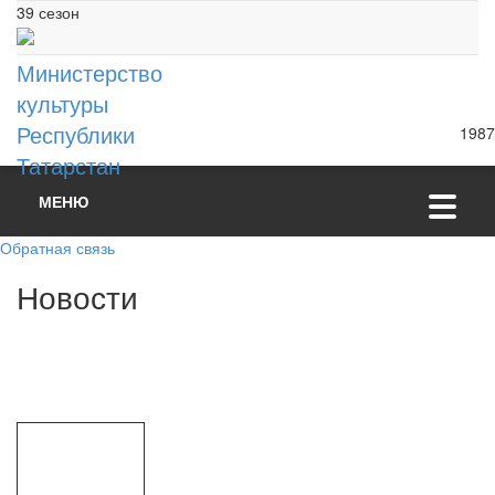
39 сезон
Министерство
культуры
Республики
1987
Татарстан
МЕНЮ
Обратная связь
Н
о
в
о
с
т
и