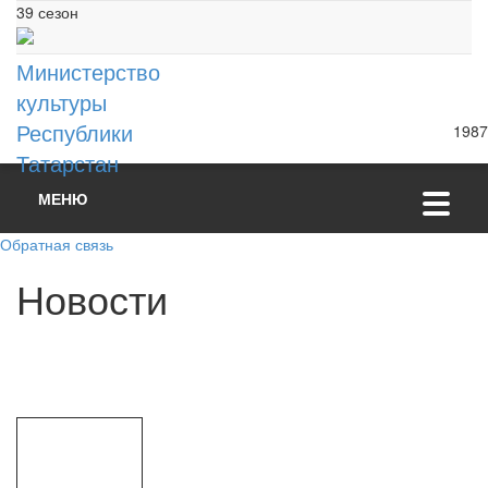
39 сезон
Министерство
культуры
Республики
1987
Татарстан
МЕНЮ
Обратная связь
Н
о
в
о
с
т
и