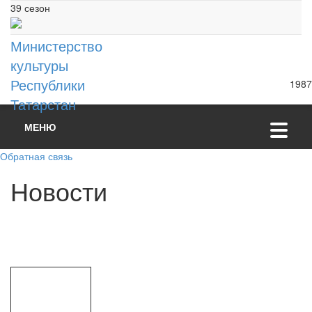
39 сезон
Министерство
культуры
Республики
1987
Татарстан
МЕНЮ
Обратная связь
Н
о
в
о
с
т
и