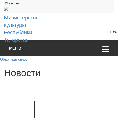
39 сезон
Министерство
культуры
Республики
1987
Татарстан
МЕНЮ
Обратная связь
Н
о
в
о
с
т
и