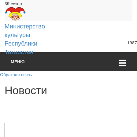
39 сезон
Министерство
культуры
Республики
1987
Татарстан
МЕНЮ
Обратная связь
Н
о
в
о
с
т
и