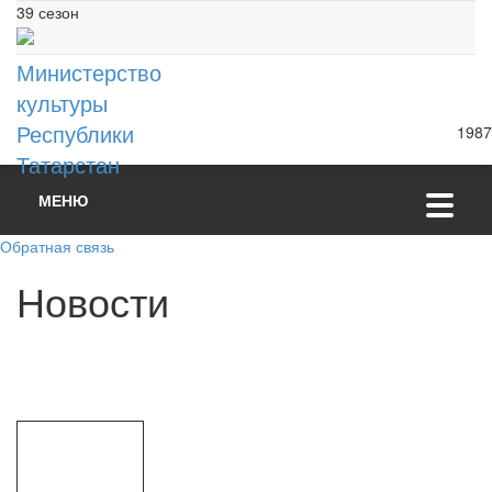
39 сезон
Министерство
культуры
Республики
1987
Татарстан
МЕНЮ
Обратная связь
Н
о
в
о
с
т
и