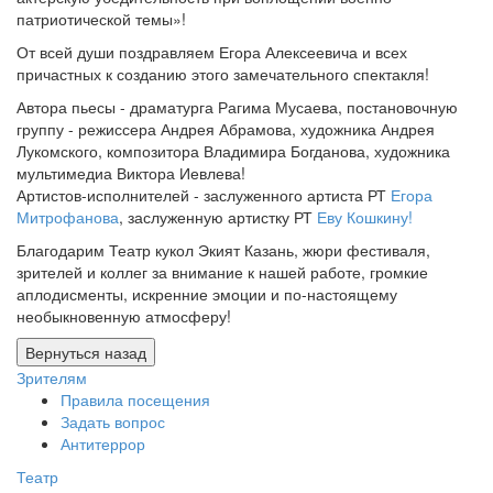
патриотической темы»!
От всей души поздравляем Егора Алексеевича и всех
причастных к созданию этого замечательного спектакля!
Автора пьесы - драматурга Рагима Мусаева, постановочную
группу - режиссера Андрея Абрамова, художника Андрея
Лукомского, композитора Владимира Богданова, художника
мультимедиа Виктора Иевлева!
Артистов-исполнителей - заслуженного артиста РТ
Егора
Митрофанова
, заслуженную артистку РТ
Еву Кошкину!
Благодарим Театр кукол Экият Казань, жюри фестиваля,
зрителей и коллег за внимание к нашей работе, громкие
аплодисменты, искренние эмоции и по-настоящему
необыкновенную атмосферу!
Зрителям
Правила посещения
Задать вопрос
Антитеррор
Театр