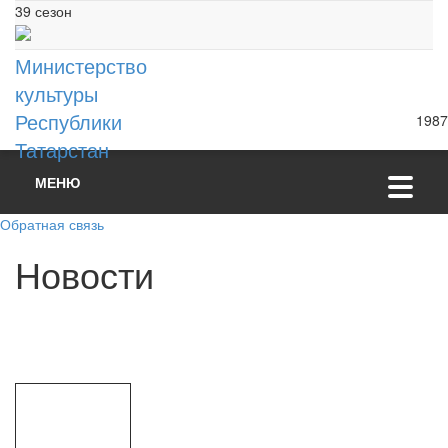
39 сезон
Министерство
культуры
Республики
1987
Татарстан
МЕНЮ
Обратная связь
Н
о
в
о
с
т
и