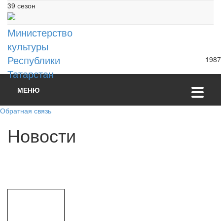
39 сезон
Министерство
культуры
Республики
1987
Татарстан
МЕНЮ
Обратная связь
Н
о
в
о
с
т
и