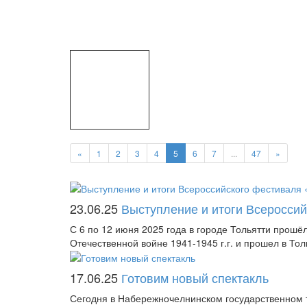
«
1
2
3
4
5
6
7
...
47
»
23.06.25
Выступление и итоги Всеросси
С 6 по 12 июня 2025 года в городе Тольятти прошё
Отечественной войне 1941-1945 г.г. и прошел в Толь
17.06.25
Готовим новый спектакль
Сегодня в Набережночелнинском государственном т