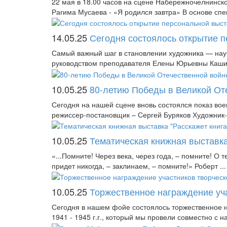
22 мая в 18.00 часов на сцене Набережночелнинско
Рагима Мусаева - «Я родился завтра» В основе спект
14.05.25
Сегодня состоялось открытие п
Самый важный шаг в становлении художника — науч
руководством преподавателя Елены Юрьевны Каширс
10.05.25
80-летию Победы в Великой Оте
Сегодня на нашей сцене вновь состоялся показ в
режиссер-постановщик – Сергей Буряков Художник-
10.05.25
Тематическая книжная выставка 
«...Помните! Через века, через года, – помните! О т
придет никогда, – заклинаем, – помните!» Роберт ...
10.05.25
Торжественное награждение уча
Сегодня в нашем фойе состоялось торжественное н
1941 - 1945 г.г., который мы провели совместно с 