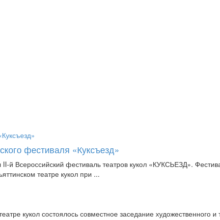
йского фестиваля «Куксъезд»
л II-й Всероссийский фестиваль театров кукол «КУКСЬЕЗД». Фести
яттинском театре кукол при ...
еатре кукол состоялось совместное заседание художественного и 