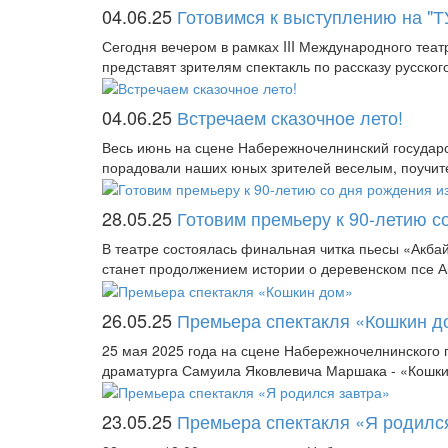
04.06.25
Готовимся к выступлению на "Т
Сегодня вечером в рамках III Международного теа
представят зрителям спектакль по рассказу русског
04.06.25
Встречаем сказочное лето!
Весь июнь на сцене Набережночелнинский государс
порадовали наших юных зрителей веселым, поучител
28.05.25
Готовим премьеру к 90-летию с
В театре состоялась финальная читка пьесы «Акба
станет продолжением истории о деревенском псе Ак
26.05.25
Премьера спектакля «Кошкин д
25 мая 2025 года на сцене Набережночелнинского г
драматурга Самуила Яковлевича Маршака - «Кошкин
23.05.25
Премьера спектакля «Я родилс