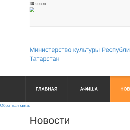
39 сезон
Министерство культуры Республи
Татарстан
ГЛАВНАЯ
АФИША
НОВ
Обратная связь
Н
о
в
о
с
т
и