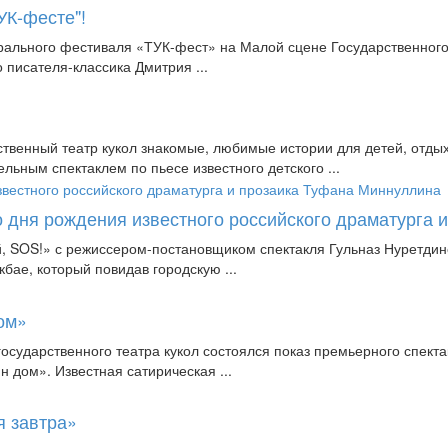
УК-фесте"!
трального фестиваля «ТУК-фест» на Малой сцене Государственного
о писателя-классика Дмитрия ...
твенный театр кукол знакомые, любимые истории для детей, отды
ьным спектаклем по пьесе известного детского ...
о дня рождения известного российского драматурга
й, SOS!» с режиссером-постановщиком спектакля Гульназ Нуретдин
бае, который повидав городскую ...
ом»
осударственного театра кукол состоялся показ премьерного спекта
 дом». Известная сатирическая ...
я завтра»