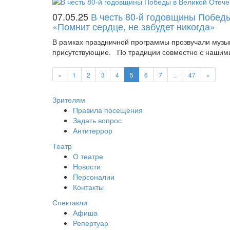
07.05.25
В честь 80-й годовщины Победы
«Помнит сердце, не забудет никогда»
В рамках праздничной программы прозвучали музык
присутствующие. По традиции совместно с нашими
«
1
2
3
4
5
6
7
...
47
»
Зрителям
Правила посещения
Задать вопрос
Антитеррор
Театр
О театре
Новости
Персоналии
Контакты
Спектакли
Афиша
Репертуар