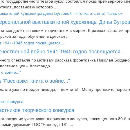
го государственного театра кукол состоялся показ премьерного спе
акля, постановку которого ...
ерсональной выставки юной художницы Дины Бугрово
иться делиться своим творчеством с миром. В рамках выставки 
кой за годы обучения в Детская ...
чественной войне 1941-1945 годов посвящается...
оенного спектакля по мотивам рассказа фронтовика Николая Богд
постановщик – Александр ...
"Расскажет книга о войне..."
ех, кто уже не придет никогда, – помните!.. Мечту пронесите через г
стников творческого конкурса
аграждение участников творческого конкурса, посвященного 80-й
нашими друзьями ТОС "Надежда-18". ...