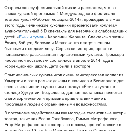
Откроем завесу фестивальной жизни и расскажем, что во
внеконкурсной программе 4 Международного фестиваля
театров кукол «Рабочая лошадка-2014», прошедшего в мае
этого года, челнинские кукольники презентовали коллегам
аудио-тактильный 5 D спектакль для незрячих и слабовидящих
детей «
Ёжик и туман
» Каролины Жерните. Спектакль о жизни
Ёжика, Зайцев, Белочки и Медвежонка в загрязненном
бытовыми отходами лесу. Серьезная история, просто и
ненавязчиво рассказанная перчаточными куклами. Премьера
необычной постановки состоялась в апреле 2014 года в
коррекционной школе. Дети были в восторге!
Опыт челнинских кукольников очень заинтересовал коллег из
Удмуртии и вот в рамках декады инвалидов и Всемирного дня
слепых челнинские кукольники покажут «Ёжик и туман» в
столице Удмуртии. Безусловно, данная постановка является
благотворительной и призвана привлечь внимание к
проблемам людей с ограниченными возможностями.
В постановке задействованы как молодые талантливые актеры
театра, такие как Елена Голобокова, Римма Митрофанова,
Егор Митрофанов так и актеры со стажем, проработавшие в
театре более 10 лет Ева Мингажева, Татьяна Салихова и