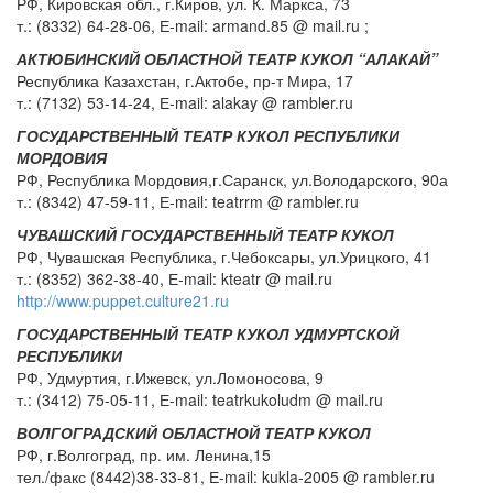
РФ, Кировская обл., г.Киров, ул. К. Маркса, 73
т.: (8332) 64-28-06, Е-mail: armand.85 @ mail.ru ;
АКТЮБИНСКИЙ ОБЛАСТНОЙ ТЕАТР КУКОЛ “АЛАКАЙ”
Республика Казахстан, г.Актобе, пр-т Мира, 17
т.: (7132) 53-14-24, Е-mail: alakay @ rambler.ru
ГОСУДАРСТВЕННЫЙ ТЕАТР КУКОЛ РЕСПУБЛИКИ
МОРДОВИЯ
РФ, Республика Мордовия,г.Саранск, ул.Володарского, 90а
т.: (8342) 47-59-11, Е-mail: teatrrm @ rambler.ru
ЧУВАШСКИЙ ГОСУДАРСТВЕННЫЙ ТЕАТР КУКОЛ
РФ, Чувашская Республика, г.Чебоксары, ул.Урицкого, 41
т.: (8352) 362-38-40, Е-mail: kteatr @ mail.ru
http://www.puppet.culture21.ru
ГОСУДАРСТВЕННЫЙ ТЕАТР КУКОЛ УДМУРТСКОЙ
РЕСПУБЛИКИ
РФ, Удмуртия, г.Ижевск, ул.Ломоносова, 9
т.: (3412) 75-05-11, Е-mail: teatrkukoludm @ mail.ru
ВОЛГОГРАДСКИЙ ОБЛАСТНОЙ ТЕАТР КУКОЛ
РФ, г.Волгоград, пр. им. Ленина,15
тел./факс (8442)38-33-81, Е-mail: kukla-2005 @ rambler.ru