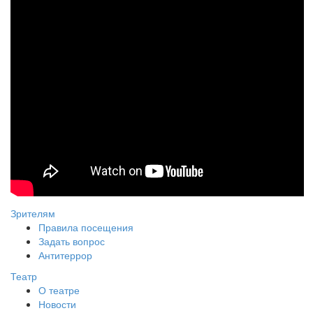
Зрителям
Правила посещения
Задать вопрос
Антитеррор
Театр
О театре
Новости